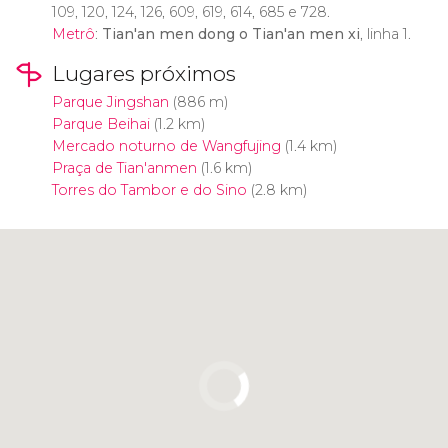
109, 120, 124, 126, 609, 619, 614, 685 e 728.
Metrô
:
Tian'an men dong o Tian'an men xi
, linha 1.
Lugares próximos
Parque Jingshan
(886 m)
Parque Beihai
(1.2 km)
Mercado noturno de Wangfujing
(1.4 km)
Praça de Tian'anmen
(1.6 km)
Torres do Tambor e do Sino
(2.8 km)
Clique para usar o mapa