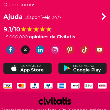
Quem somos
Ajuda
Disponíveis 24/7
★★★★★
★★★★★
9,1/10
+
5.000.000
opiniões da Civitatis
DISPONÍVEL NA
DISPONÍVEL NO
App Store
Google Play
Condições gerais
Aviso legal
Política de privacidade