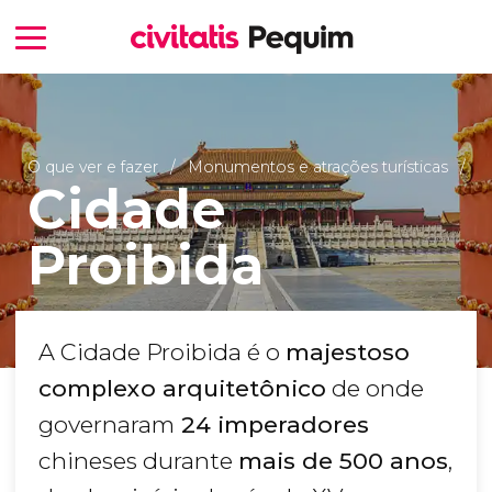
O que ver e fazer
Monumentos e atrações turísticas
Cidade
Proibida
A Cidade Proibida é o
majestoso
complexo arquitetônico
de onde
governaram
24 imperadores
chineses durante
mais de 500 anos
,