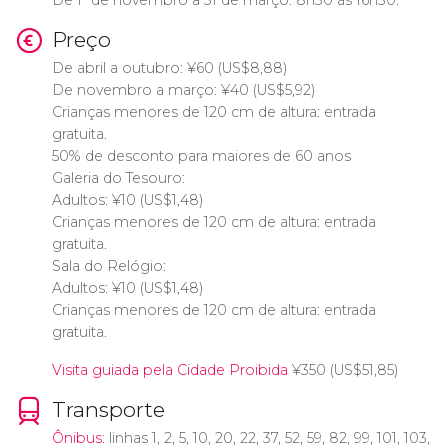
De 1º de novembro a 31 de março: 8h30 às 16h30.
Preço
De abril a outubro:
¥
60 (
US$
8,88)
De novembro a março:
¥
40 (
US$
5,92)
Crianças menores de 120 cm de altura: entrada
gratuita.
50% de desconto para maiores de 60 anos
Galeria do Tesouro:
Adultos:
¥
10 (
US$
1,48)
Crianças menores de 120 cm de altura: entrada
gratuita.
Sala do Relógio:
Adultos:
¥
10 (
US$
1,48)
Crianças menores de 120 cm de altura: entrada
gratuita.
Visita guiada pela Cidade Proibida
¥
350 (
US$
51,85)
Transporte
Ônibus
: linhas 1, 2, 5, 10, 20, 22, 37, 52, 59, 82, 99, 101, 103,