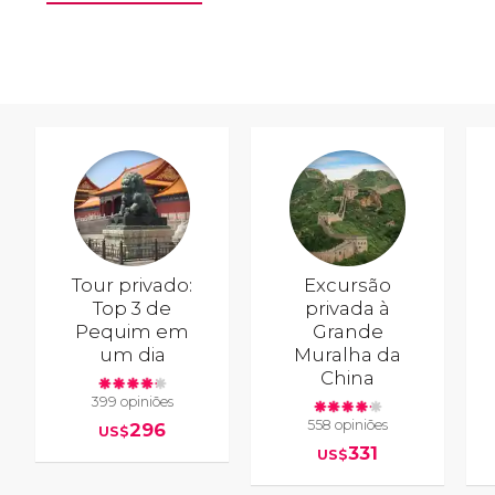
Tour privado:
Excursão
Top 3 de
privada à
Pequim em
Grande
um dia
Muralha da
China
399 opiniões
558 opiniões
296
US$
331
US$