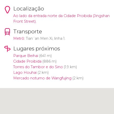
Localização
Ao lado da entrada norte da Cidade Proibida (Jingshan
Front Street).
Transporte
Metrô
: Tian´an Men Xi, linha 1.
Lugares próximos
Parque Beihai
(641 m)
Cidade Proibida
(886 m)
Torres do Tambor e do Sino
(1.9 km)
Lago Houhai
(2 km)
Mercado noturno de Wangfujing
(2 km)
Clique para usar o mapa