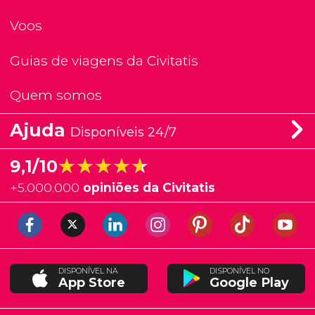
Voos
Guias de viagens da Civitatis
Quem somos
Ajuda
Disponíveis 24/7
★★★★★
★★★★★
9,1/10
+
5.000.000
opiniões da Civitatis
DISPONÍVEL NA
DISPONÍVEL NO
App Store
Google Play