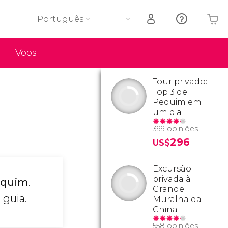
Português
Voos
O seu carrinho está vazio
Tour privado:
Top 3 de
Pequim em
um dia
399 opiniões
296
US$
Excursão
privada à
equim
.
Grande
 guia.
Muralha da
China
558 opiniões