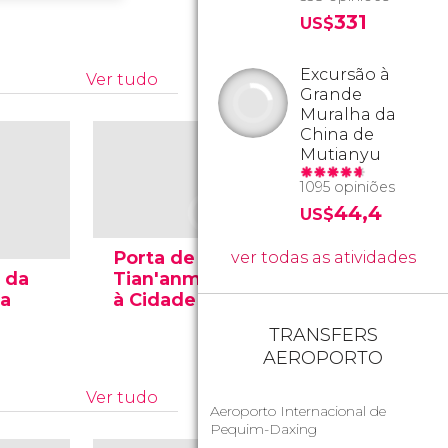
331
US$
Excursão à
Ver tudo
Grande
Muralha da
China de
Mutianyu
1095 opiniões
44,4
US$
Porta de
ver todas as atividades
l da
Tian'anmen, acesso
Detalhe
da
à Cidade Proibida
dos Nov
TRANSFERS
AEROPORTO
Ver tudo
Aeroporto Internacional de
Pequim-Daxing