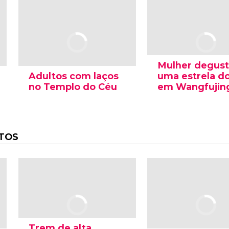
Mulher degus
Adultos com laços
uma estrela d
no Templo do Céu
em Wangfujin
TOS
Trem de alta