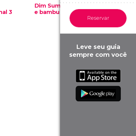
Dim Sum de carne
Percorr
al 3
e bambu
Mercado
Reservar
Leve seu guia
sempre com você