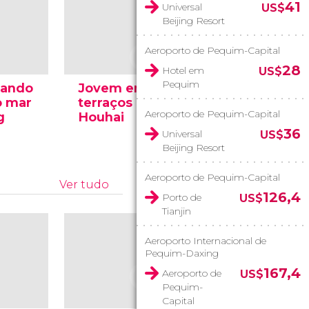
41
Universal
US$
Beijing Resort
Aeroporto de Pequim-Capital
28
Hotel em
US$
Pequim
tando
Jovem em um dos
Queiman
o mar
terraços do Lago
no Temp
Aeroporto de Pequim-Capital
g
Houhai
Lamas
36
Universal
US$
Beijing Resort
Aeroporto de Pequim-Capital
Ver tudo
126,4
Porto de
US$
Tianjin
Aeroporto Internacional de
Pequim-Daxing
167,4
Aeroporto de
US$
Pequim-
Capital