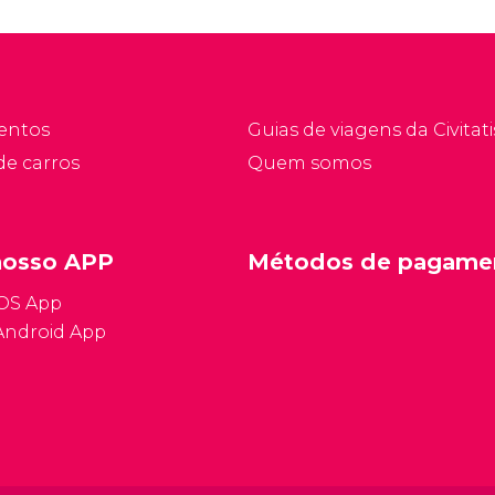
entos
Guias de viagens da Civitati
de carros
Quem somos
nosso APP
Métodos de pagame
iOS App
Android App
Condições ge