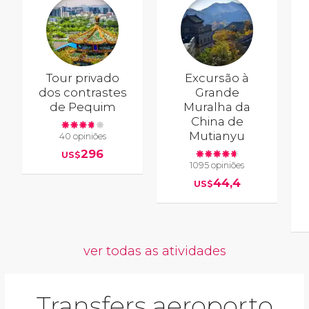
Tour privado
Excursão à
dos contrastes
Grande
de Pequim
Muralha da
China de
Mutianyu
40 opiniões
296
US$
1095 opiniões
44,4
US$
ver todas as atividades
Transfers aeroporto