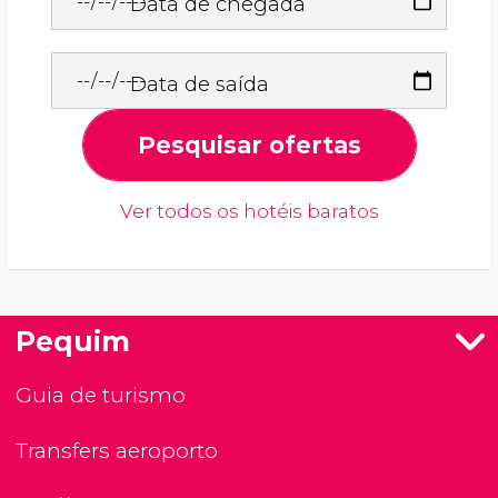
Data de chegada
Data de saída
Pesquisar ofertas
Ver todos os hotéis baratos
Pequim
Guia de turismo
Transfers aeroporto