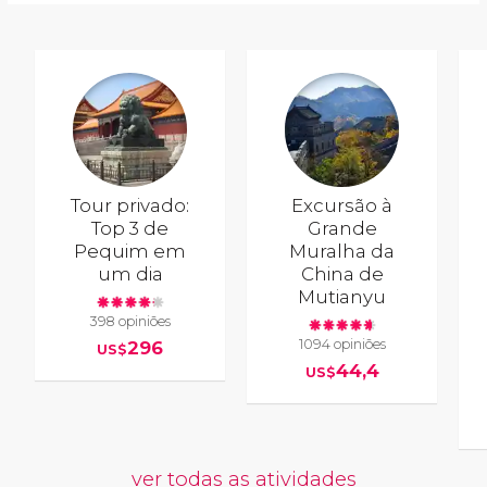
Tour privado:
Excursão à
Top 3 de
Grande
Pequim em
Muralha da
um dia
China de
Mutianyu
398 opiniões
1094 opiniões
296
US$
44,4
US$
ver todas as atividades