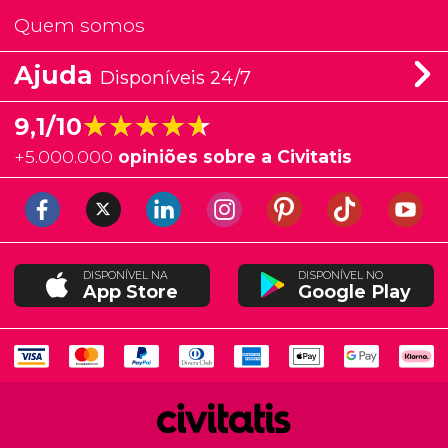
Quem somos
Ajuda
Disponíveis 24/7
★★★★★
★★★★★
9,1/10
+
5.000.000
opiniões sobre a Civitatis
DISPONÍVEL NA
DISPONÍVEL NO
App Store
Google Play